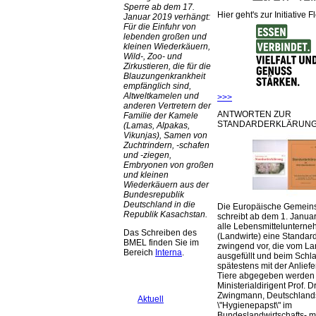
Sperre ab dem 17.
Hier geht's zur Initiative F
Januar 2019 verhängt:
Für die Einfuhr von
lebenden großen und
kleinen Wiederkäuern,
Wild-, Zoo- und
Zirkustieren, die für die
Blauzungenkrankheit
empfänglich sind,
Altweltkamelen und
>>>
anderen Vertretern der
ANTWORTEN ZUR
Familie der Kamele
STANDARDERKLÄRUNG
(Lamas, Alpakas,
Vikunjas), Samen von
Zuchtrindern, -schafen
und -ziegen,
Embryonen von großen
und kleinen
Wiederkäuern aus der
Bundesrepublik
Deutschland in die
Die Europäische Gemeins
Republik Kasachstan.
schreibt ab dem 1. Januar
alle Lebensmittelunterne
Das Schreiben des
(Landwirte) eine Standar
BMEL finden Sie im
zwingend vor, die vom La
Bereich
Interna
.
ausgefüllt und beim Schla
spätestens mit der Anlief
Tiere abgegeben werden
Ministerialdirigent Prof. Dr
Zwingmann, Deutschland
Aktuell
\"Hygienepapst\" im
Bundeslandwirtschafts- mi