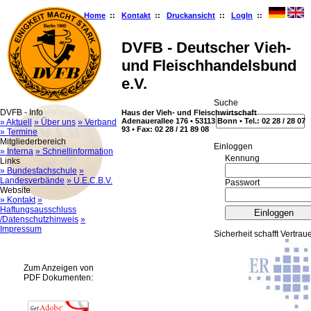
Home
::
Kontakt
::
Druckansicht
::
LogIn
::
DVFB - Deutscher Vieh-
und Fleischhandelsbund
e.V.
Suche
DVFB - Info
Haus der Vieh- und Fleischwirtschaft
Adenauerallee 176 • 53113 Bonn • Tel.: 02 28 / 28 07
» Aktuell
» Über uns
» Verband
93 • Fax: 02 28 / 21 89 08
» Termine
Mitgliederbereich
Ein­log­gen
» Interna
» Schnellinformation
Kennung
Links
» Bundesfachschule
»
Landesverbände
» U.E.C.B.V.
Passwort
Website
» Kontakt
»
Haftungsausschluss
/Datenschutzhinweis
»
Impressum
Sicherheit schafft Vertrau
Zum Anzeigen von
PDF Dokumenten: