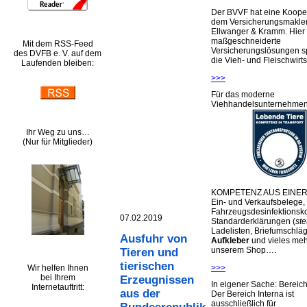
Der BVVF hat eine Kooper
dem Versicherungsmakler
Ellwanger & Kramm. Hier 
maßgeschneiderte
Mit dem RSS-Feed
Versicherungslösungen sp
des DVFB e. V. auf dem
die Vieh- und Fleischwirts
Laufenden bleiben:
>>>
Für das moderne
Viehhandelsunternehme
Ihr Weg zu uns…
(Nur für Mitglieder)
KOMPETENZ AUS EINER
Ein- und Verkaufsbelege,
Fahrzeugsdesinfektionsko
07.02.2019
Standarderklärungen (
ste
Ladelisten, Briefumschlä
Ausfuhr von
Aufkleber
und vieles meh
unserem Shop….
Tieren und
tierischen
Wir helfen Ihnen
>>>
bei Ihrem
Erzeugnissen
In eigener Sache: Berei
Internetauftritt:
aus der
Der Bereich Interna ist
ausschließlich für