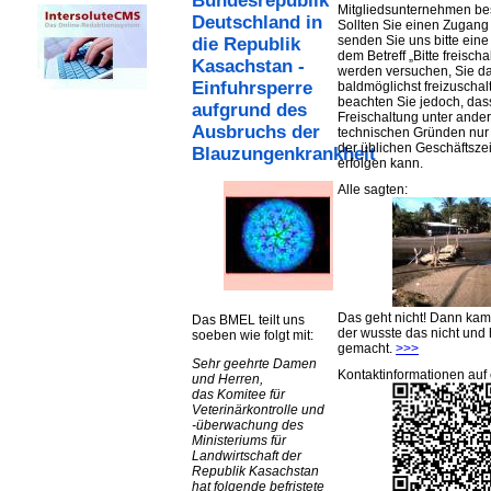
Bundesrepublik
Mitgliedsunternehmen be
Deutschland in
Sollten Sie einen Zugan
senden Sie uns bitte eine 
die Republik
dem Betreff „Bitte freischa
Kasachstan -
werden versuchen, Sie d
Einfuhrsperre
baldmöglichst freizuschalt
beachten Sie jedoch, das
aufgrund des
Freischaltung unter ande
Ausbruchs der
technischen Gründen nu
der üblichen Geschäftsze
Blauzungenkrankheit
erfolgen kann.
Alle sagten:
Das geht nicht! Dann ka
Das BMEL teilt uns
der wusste das nicht und 
soeben wie folgt mit:
gemacht.
>>>
Sehr geehrte Damen
Kontaktinformationen auf 
und Herren,
das Komitee für
Veterinärkontrolle und
-überwachung des
Ministeriums für
Landwirtschaft der
Republik Kasachstan
hat folgende befristete