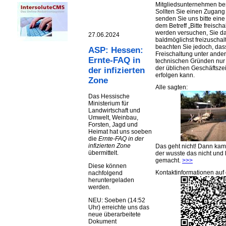
Mitgliedsunternehmen be
Sollten Sie einen Zugan
senden Sie uns bitte eine 
dem Betreff „Bitte freischa
werden versuchen, Sie d
27.06.2024
baldmöglichst freizuschalt
beachten Sie jedoch, das
ASP: Hessen:
Freischaltung unter ande
Ernte-FAQ in
technischen Gründen nu
der üblichen Geschäftsze
der infizierten
erfolgen kann.
Zone
Alle sagten:
Das Hessische
Ministerium für
Landwirtschaft und
Umwelt, Weinbau,
Forsten, Jagd und
Heimat hat uns soeben
die
Ernte-FAQ in der
infizierten Zone
Das geht nicht! Dann ka
übermittelt.
der wusste das nicht und 
gemacht.
>>>
Diese können
Kontaktinformationen auf 
nachfolgend
heruntergeladen
werden.
NEU: Soeben (14:52
Uhr) erreichte uns das
neue überarbeitete
Dokument