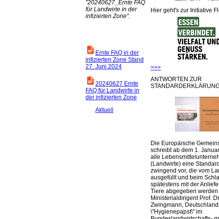
20240627_Ernte FAQ
für Landwirte in der
Hier geht's zur Initiative F
infizierten Zone
.
Ernte FAQ in der
infizierten Zone Stand
27. Juni 2024
>>>
ANTWORTEN ZUR
20240627 Ernte
STANDARDERKLÄRUNG
FAQ für Landwirte in
der infizierten Zone
Aktuell
Die Europäische Gemeins
schreibt ab dem 1. Januar
alle Lebensmittelunterne
(Landwirte) eine Standar
zwingend vor, die vom La
ausgefüllt und beim Schla
spätestens mit der Anlief
Tiere abgegeben werden
Ministerialdirigent Prof. Dr
Zwingmann, Deutschland
\"Hygienepapst\" im
Bundeslandwirtschafts- mi