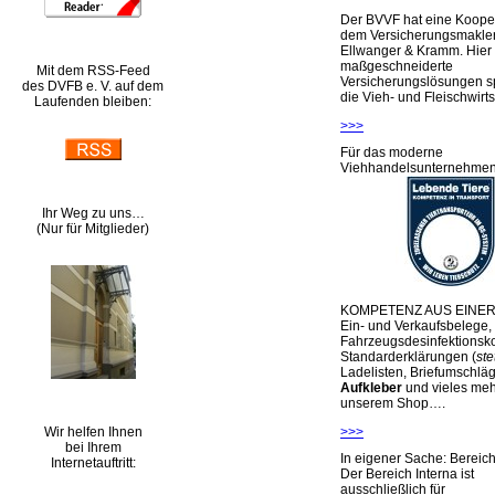
Der BVVF hat eine Kooper
dem Versicherungsmakler
Ellwanger & Kramm. Hier 
maßgeschneiderte
Mit dem RSS-Feed
Versicherungslösungen sp
des DVFB e. V. auf dem
die Vieh- und Fleischwirts
Laufenden bleiben:
>>>
Für das moderne
Viehhandelsunternehme
Ihr Weg zu uns…
(Nur für Mitglieder)
KOMPETENZ AUS EINER
Ein- und Verkaufsbelege,
Fahrzeugsdesinfektionsko
Standarderklärungen (
ste
Ladelisten, Briefumschlä
Aufkleber
und vieles meh
unserem Shop….
Wir helfen Ihnen
>>>
bei Ihrem
In eigener Sache: Berei
Internetauftritt:
Der Bereich Interna ist
ausschließlich für