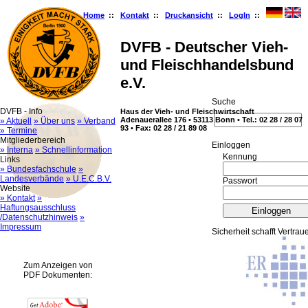
Home
::
Kontakt
::
Druckansicht
::
LogIn
::
DVFB - Deutscher Vieh-
und Fleischhandelsbund
e.V.
Suche
DVFB - Info
Haus der Vieh- und Fleischwirtschaft
Adenauerallee 176 • 53113 Bonn • Tel.: 02 28 / 28 07
» Aktuell
» Über uns
» Verband
93 • Fax: 02 28 / 21 89 08
» Termine
Mitgliederbereich
Ein­log­gen
» Interna
» Schnellinformation
Kennung
Links
» Bundesfachschule
»
Landesverbände
» U.E.C.B.V.
Passwort
Website
» Kontakt
»
Haftungsausschluss
/Datenschutzhinweis
»
Impressum
Sicherheit schafft Vertrau
Zum Anzeigen von
PDF Dokumenten: