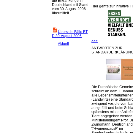
die Erkrankungen in
Deutschland mit Stand
Hier geht's zur Initiative F
vom 30. August 2006
übermittelt.
Übersicht Fälle BT
D 30-August-2006
>>>
Aktuell
ANTWORTEN ZUR
STANDARDERKLÄRUNG
Die Europäische Gemeins
schreibt ab dem 1. Januar
alle Lebensmittelunterne
(Landwirte) eine Standar
zwingend vor, die vom La
ausgefüllt und beim Schla
spätestens mit der Anlief
Tiere abgegeben werden
Ministerialdirigent Prof. Dr
Zwingmann, Deutschland
\"Hygienepapst\" im
Bundeslandwirtschafts- mi