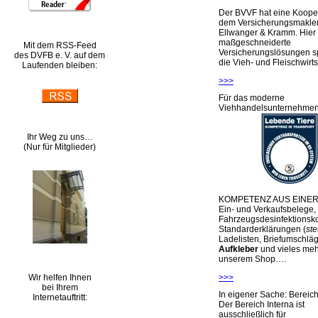
Der BVVF hat eine Kooper
dem Versicherungsmakler
Ellwanger & Kramm. Hier 
maßgeschneiderte
Mit dem RSS-Feed
Versicherungslösungen sp
des DVFB e. V. auf dem
die Vieh- und Fleischwirts
Laufenden bleiben:
>>>
Für das moderne
Viehhandelsunternehme
Ihr Weg zu uns…
(Nur für Mitglieder)
KOMPETENZ AUS EINER
Ein- und Verkaufsbelege,
Fahrzeugsdesinfektionsko
Standarderklärungen (
ste
Ladelisten, Briefumschlä
Aufkleber
und vieles meh
unserem Shop….
Wir helfen Ihnen
>>>
bei Ihrem
In eigener Sache: Berei
Internetauftritt:
Der Bereich Interna ist
ausschließlich für