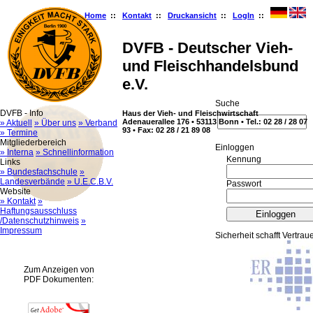
Home
::
Kontakt
::
Druckansicht
::
LogIn
::
DVFB - Deutscher Vieh-
und Fleischhandelsbund
e.V.
Suche
DVFB - Info
Haus der Vieh- und Fleischwirtschaft
Adenauerallee 176 • 53113 Bonn • Tel.: 02 28 / 28 07
» Aktuell
» Über uns
» Verband
93 • Fax: 02 28 / 21 89 08
» Termine
Mitgliederbereich
Ein­log­gen
» Interna
» Schnellinformation
Kennung
Links
» Bundesfachschule
»
Landesverbände
» U.E.C.B.V.
Passwort
Website
» Kontakt
»
Haftungsausschluss
/Datenschutzhinweis
»
Impressum
Sicherheit schafft Vertrau
Zum Anzeigen von
PDF Dokumenten: