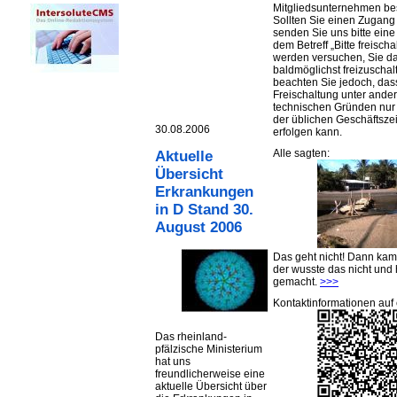
Mitgliedsunternehmen be
Sollten Sie einen Zugan
senden Sie uns bitte eine 
dem Betreff „Bitte freischa
werden versuchen, Sie d
baldmöglichst freizuschalt
beachten Sie jedoch, das
Freischaltung unter ande
technischen Gründen nu
der üblichen Geschäftsze
30.08.2006
erfolgen kann.
Alle sagten:
Aktuelle
Übersicht
Erkrankungen
in D Stand 30.
August 2006
Das geht nicht! Dann ka
der wusste das nicht und 
gemacht.
>>>
Kontaktinformationen auf 
Das rheinland-
pfälzische Ministerium
hat uns
freundlicherweise eine
aktuelle Übersicht über