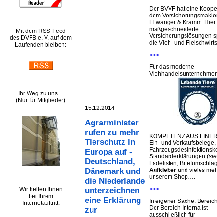
Der BVVF hat eine Kooper
dem Versicherungsmakler
Ellwanger & Kramm. Hier 
maßgeschneiderte
Mit dem RSS-Feed
Versicherungslösungen sp
des DVFB e. V. auf dem
die Vieh- und Fleischwirts
Laufenden bleiben:
>>>
Für das moderne
Viehhandelsunternehme
Ihr Weg zu uns…
(Nur für Mitglieder)
15.12.2014
Agrarminister
rufen zu mehr
KOMPETENZ AUS EINER
Tierschutz in
Ein- und Verkaufsbelege,
Fahrzeugsdesinfektionsko
Europa auf -
Standarderklärungen (
ste
Deutschland,
Ladelisten, Briefumschlä
Aufkleber
und vieles meh
Dänemark und
unserem Shop….
die Niederlande
Wir helfen Ihnen
>>>
unterzeichnen
bei Ihrem
eine Erklärung
In eigener Sache: Berei
Internetauftritt:
Der Bereich Interna ist
zur
ausschließlich für