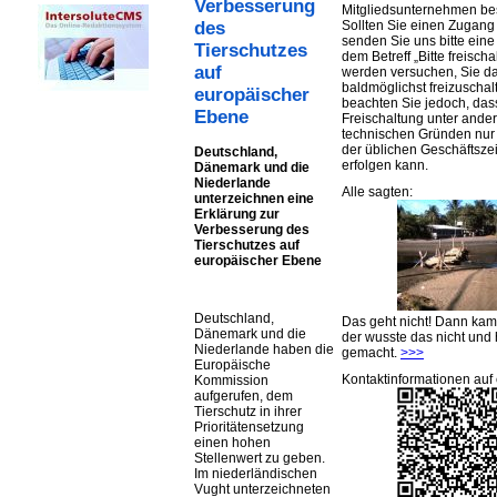
Verbesserung
Mitgliedsunternehmen be
Sollten Sie einen Zugan
des
senden Sie uns bitte eine 
Tierschutzes
dem Betreff „Bitte freischa
auf
werden versuchen, Sie d
baldmöglichst freizuschalt
europäischer
beachten Sie jedoch, das
Ebene
Freischaltung unter ande
technischen Gründen nu
der üblichen Geschäftsze
Deutschland,
erfolgen kann.
Dänemark und die
Niederlande
Alle sagten:
unterzeichnen eine
Erklärung zur
Verbesserung des
Tierschutzes auf
europäischer Ebene
Deutschland,
Das geht nicht! Dann ka
Dänemark und die
der wusste das nicht und 
Niederlande haben die
gemacht.
>>>
Europäische
Kontaktinformationen auf 
Kommission
aufgerufen, dem
Tierschutz in ihrer
Prioritätensetzung
einen hohen
Stellenwert zu geben.
Im niederländischen
Vught unterzeichneten