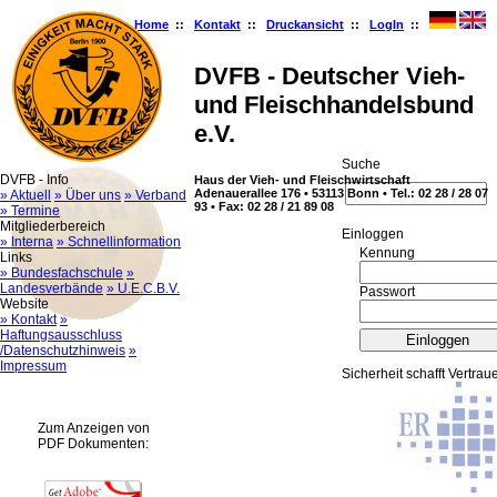
Home
::
Kontakt
::
Druckansicht
::
LogIn
::
DVFB - Deutscher Vieh-
und Fleischhandelsbund
e.V.
Suche
DVFB - Info
Haus der Vieh- und Fleischwirtschaft
Adenauerallee 176 • 53113 Bonn • Tel.: 02 28 / 28 07
» Aktuell
» Über uns
» Verband
93 • Fax: 02 28 / 21 89 08
» Termine
Mitgliederbereich
Ein­log­gen
» Interna
» Schnellinformation
Kennung
Links
» Bundesfachschule
»
Landesverbände
» U.E.C.B.V.
Passwort
Website
» Kontakt
»
Haftungsausschluss
/Datenschutzhinweis
»
Impressum
Sicherheit schafft Vertrau
Zum Anzeigen von
PDF Dokumenten: