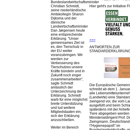
Bundeslandwirtschaftsminister
Hier geht's zur Initiative F
Christian Schmidt,
seine niederländische
Amtskollegin Sharon
Dijksma und der
dänische
Landwirtschaftsminister
Dan Jørgensen heute
eine entsprechende
Erklärung.
Unser
>>>
gemeinsames Ziel ist
es, den Tierschutz in
ANTWORTEN ZUR
der EU weiter
STANDARDERKLÄRUNG
voranzubringen. Wir
werden zur
Verbesserung des
Tierschutzes unsere
Kräfte bündeln und in
Zukunft noch enger
zusammenarbeiten
,
sagte Schmidt
Die Europäische Gemeins
anlässlich der
schreibt ab dem 1. Januar
Unterzeichnung der
alle Lebensmittelunterne
Erklärung. Schmidt
(Landwirte) eine Standar
warb für eine möglichst
zwingend vor, die vom La
breite Unterstützung
ausgefüllt und beim Schla
und lud weitere
spätestens mit der Anlief
Mitgliedstaaten ein,
Tiere abgegeben werden
sich der Erklärung
Ministerialdirigent Prof. Dr
anzuschließen.
Zwingmann, Deutschland
\"Hygienepapst\" im
Weiter im Bereich
Bundeslandwirtschafts- mi