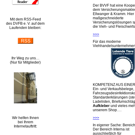
Der BVVF hat eine Kooper
dem Versicherungsmakler
Ellwanger & Kramm. Hier 
maßgeschneiderte
Mit dem RSS-Feed
Versicherungslösungen sp
des DVFB e. V. auf dem
die Vieh- und Fleischwirts
Laufenden bleiben:
>>>
Für das moderne
Viehhandelsunternehme
Ihr Weg zu uns…
(Nur für Mitglieder)
KOMPETENZ AUS EINER
Ein- und Verkaufsbelege,
Fahrzeugsdesinfektionsko
Standarderklärungen (
ste
Ladelisten, Briefumschlä
Aufkleber
und vieles meh
unserem Shop….
Wir helfen Ihnen
>>>
bei Ihrem
In eigener Sache: Berei
Internetauftritt:
Der Bereich Interna ist
ausschließlich für