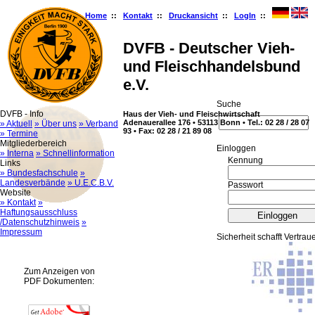
Home
::
Kontakt
::
Druckansicht
::
LogIn
::
DVFB - Deutscher Vieh-
und Fleischhandelsbund
e.V.
Suche
DVFB - Info
Haus der Vieh- und Fleischwirtschaft
Adenauerallee 176 • 53113 Bonn • Tel.: 02 28 / 28 07
» Aktuell
» Über uns
» Verband
93 • Fax: 02 28 / 21 89 08
» Termine
Mitgliederbereich
Ein­log­gen
» Interna
» Schnellinformation
Kennung
Links
» Bundesfachschule
»
Landesverbände
» U.E.C.B.V.
Passwort
Website
» Kontakt
»
Haftungsausschluss
/Datenschutzhinweis
»
Impressum
Sicherheit schafft Vertrau
Zum Anzeigen von
PDF Dokumenten: