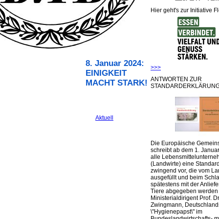
Hier geht's zur Initiative F
8. Januar 2024:
>>>
EINIGKEIT
ANTWORTEN ZUR
MACHT STARK!
STANDARDERKLÄRUNG
Aktuell
Die Europäische Gemeins
schreibt ab dem 1. Januar
alle Lebensmittelunterne
(Landwirte) eine Standar
zwingend vor, die vom La
ausgefüllt und beim Schla
spätestens mit der Anlief
Tiere abgegeben werden
Ministerialdirigent Prof. Dr
Zwingmann, Deutschland
\"Hygienepapst\" im
Bundeslandwirtschafts- mi