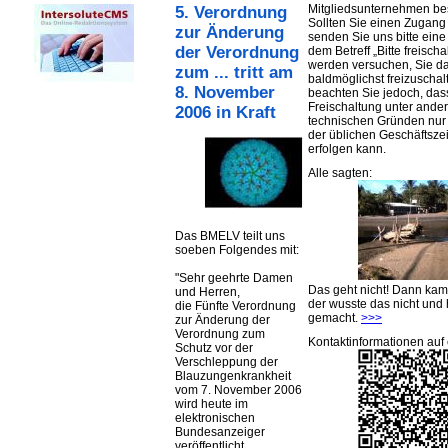
Mitgliedsunternehmen be
5. Verordnung
Sollten Sie einen Zugan
zur Änderung
senden Sie uns bitte eine 
der Verordnung
dem Betreff „Bitte freischa
werden versuchen, Sie d
zum ... tritt am
baldmöglichst freizuschalt
8. November
beachten Sie jedoch, das
Freischaltung unter ande
2006 in Kraft
technischen Gründen nu
der üblichen Geschäftsze
erfolgen kann.
Alle sagten:
Das BMELV teilt uns
soeben Folgendes mit:
"Sehr geehrte Damen
Das geht nicht! Dann ka
und Herren,
der wusste das nicht und 
die Fünfte Verordnung
gemacht.
>>>
zur Änderung der
Verordnung zum
Kontaktinformationen auf 
Schutz vor der
Verschleppung der
Blauzungenkrankheit
vom 7. November 2006
wird heute im
elektronischen
Bundesanzeiger
veröffentlicht