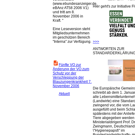
(www.ebundesanzeiger.de,
Hier geht's zur Initiative F
eBAnz AT58 2006 V1)
und tritt am 8.
November 2006 in
Kraft. "
Eine Leseversion steht
Mitgliedsunternehmen
im geschützen Bereich
>>>
"Interna" zur Verfügung.
ANTWORTEN ZUR
STANDARDERKLÄRUNG
Fünfte VO zur
Änderung der VO zum
Schutz vor der
Verschleppung der
Blauzungenkrankheit 7.
November 2006
Die Europäische Gemeins
schreibt ab dem 1. Januar
Aktuell
alle Lebensmittelunterne
(Landwirte) eine Standar
zwingend vor, die vom La
ausgefüllt und beim Schla
spätestens mit der Anlief
Tiere abgegeben werden
Ministerialdirigent Prof. Dr
Zwingmann, Deutschland
\"Hygienepapst\" im
Bundeslandwirtschafts- mi