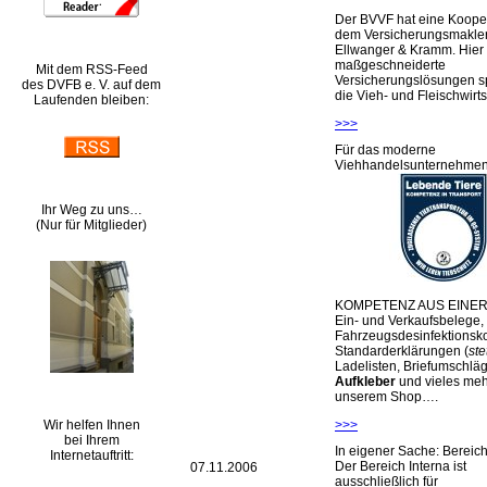
Der BVVF hat eine Kooper
dem Versicherungsmakler
Ellwanger & Kramm. Hier 
maßgeschneiderte
Mit dem RSS-Feed
Versicherungslösungen sp
des DVFB e. V. auf dem
die Vieh- und Fleischwirts
Laufenden bleiben:
>>>
Für das moderne
Viehhandelsunternehme
Ihr Weg zu uns…
(Nur für Mitglieder)
KOMPETENZ AUS EINER
Ein- und Verkaufsbelege,
Fahrzeugsdesinfektionsko
Standarderklärungen (
ste
Ladelisten, Briefumschlä
Aufkleber
und vieles meh
unserem Shop….
Wir helfen Ihnen
>>>
bei Ihrem
In eigener Sache: Berei
Internetauftritt:
Der Bereich Interna ist
07.11.2006
ausschließlich für