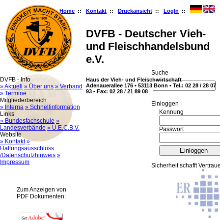
Home
::
Kontakt
::
Druckansicht
::
LogIn
::
DVFB - Deutscher Vieh-
und Fleischhandelsbund
e.V.
Suche
DVFB - Info
Haus der Vieh- und Fleischwirtschaft
Adenauerallee 176 • 53113 Bonn • Tel.: 02 28 / 28 07
» Aktuell
» Über uns
» Verband
93 • Fax: 02 28 / 21 89 08
» Termine
Mitgliederbereich
Ein­log­gen
» Interna
» Schnellinformation
Kennung
Links
» Bundesfachschule
»
Landesverbände
» U.E.C.B.V.
Passwort
Website
» Kontakt
»
Haftungsausschluss
/Datenschutzhinweis
»
Impressum
Sicherheit schafft Vertrau
Zum Anzeigen von
PDF Dokumenten: