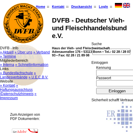
Home
::
Kontakt
::
Druckansicht
::
LogIn
::
DVFB - Deutscher Vieh-
und Fleischhandelsbund
e.V.
Suche
DVFB - Info
Haus der Vieh- und Fleischwirtschaft
Adenauerallee 176 • 53113 Bonn • Tel.: 02 28 / 28 07
» Aktuell
» Über uns
» Verband
93 • Fax: 02 28 / 21 89 08
» Termine
Mitgliederbereich
Ein­log­gen
» Interna
» Schnellinformation
Kennung
Links
» Bundesfachschule
»
Landesverbände
» U.E.C.B.V.
Passwort
Website
» Kontakt
»
Haftungsausschluss
/Datenschutzhinweis
»
Impressum
Sicherheit schafft Vertrau
Zum Anzeigen von
PDF Dokumenten: