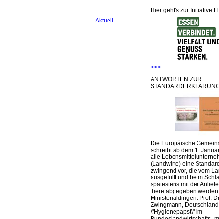
Hier geht's zur Initiative F
Aktuell
>>>
ANTWORTEN ZUR
STANDARDERKLÄRUNG
Die Europäische Gemeins
schreibt ab dem 1. Januar
alle Lebensmittelunterne
(Landwirte) eine Standar
zwingend vor, die vom La
ausgefüllt und beim Schla
spätestens mit der Anlief
Tiere abgegeben werden
Ministerialdirigent Prof. Dr
Zwingmann, Deutschland
\"Hygienepapst\" im
Bundeslandwirtschafts- mi