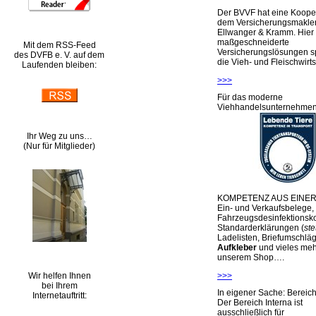
Der BVVF hat eine Kooper
dem Versicherungsmakler
Ellwanger & Kramm. Hier 
maßgeschneiderte
Mit dem RSS-Feed
Versicherungslösungen sp
des DVFB e. V. auf dem
die Vieh- und Fleischwirts
Laufenden bleiben:
>>>
Für das moderne
Viehhandelsunternehme
Ihr Weg zu uns…
(Nur für Mitglieder)
KOMPETENZ AUS EINER
Ein- und Verkaufsbelege,
Fahrzeugsdesinfektionsko
Standarderklärungen (
ste
Ladelisten, Briefumschlä
Aufkleber
und vieles meh
unserem Shop….
Wir helfen Ihnen
>>>
bei Ihrem
In eigener Sache: Berei
Internetauftritt:
Der Bereich Interna ist
ausschließlich für