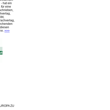
- hat ein
für eine
schrieben,
hverlag,
ibt,
Fachverlag,
rechenden
 diesen
nn.
>>>
 EUROPA ZU