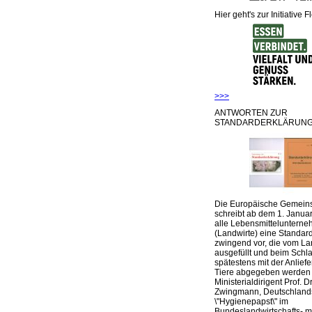
Hier geht's zur Initiative F
>>>
ANTWORTEN ZUR
STANDARDERKLÄRUNG
Die Europäische Gemeins
schreibt ab dem 1. Januar
alle Lebensmittelunterne
(Landwirte) eine Standar
zwingend vor, die vom La
ausgefüllt und beim Schla
spätestens mit der Anlief
Tiere abgegeben werden
Ministerialdirigent Prof. Dr
Zwingmann, Deutschland
\"Hygienepapst\" im
Bundeslandwirtschafts- mi