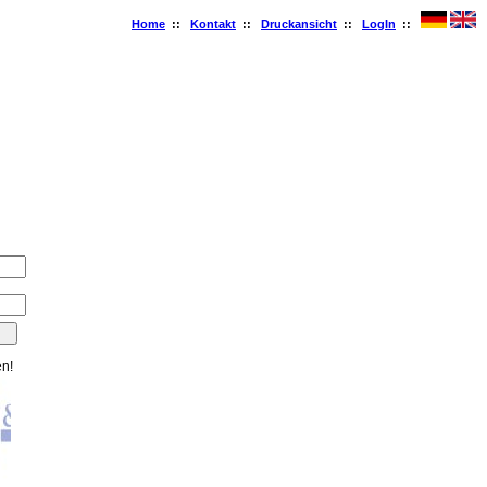
Home
::
Kontakt
::
Druckansicht
::
LogIn
::
en!