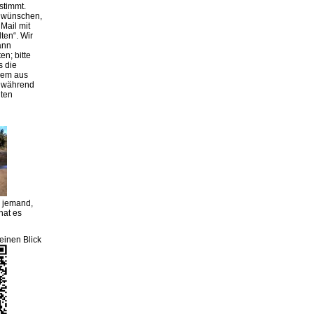
stimmt.
g wünschen,
Mail mit
lten“. Wir
ann
en; bitte
s die
rem aus
r während
iten
m jemand,
hat es
einen Blick