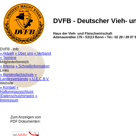
DVFB - Deutscher Vieh- un
Haus der Vieh- und Fleischwirtschaft
Adenauerallee 176 • 53113 Bonn • Tel.: 02 28 / 28 07 9
DVFB - Info
» Aktuell
» Über uns
» Verband
» Termine
Mitgliederbereich
» Interna
» Schnellinformation
Links
» Bundesfachschule
»
Landesverbände
» U.E.C.B.V.
Website
» Kontakt
»
Haftungsausschluss
/Datenschutzhinweis
»
Impressum
Zum Anzeigen von
PDF Dokumenten: