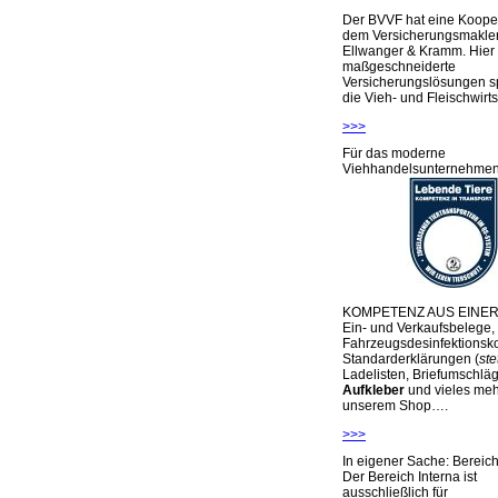
Der BVVF hat eine Kooper
dem Versicherungsmakler
Ellwanger & Kramm. Hier 
maßgeschneiderte
Versicherungslösungen sp
die Vieh- und Fleischwirts
>>>
Für das moderne
Viehhandelsunternehme
KOMPETENZ AUS EINER
Ein- und Verkaufsbelege,
Fahrzeugsdesinfektionsko
Standarderklärungen (
ste
Ladelisten, Briefumschlä
Aufkleber
und vieles meh
unserem Shop….
>>>
In eigener Sache: Berei
Der Bereich Interna ist
ausschließlich für