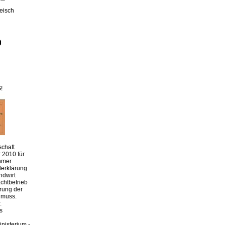
leisch
!
chaft
 2010 für
hmer
derklärung
ndwirt
chtbetrieb
erung der
 muss.
.
s
nisterium -