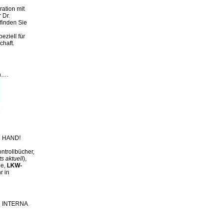
ation mit
 Dr.
finden Sie
eziell für
chaft.
n….
 HAND!
ntrollbücher,
ts aktuell
),
ge,
LKW-
r in
ch INTERNA