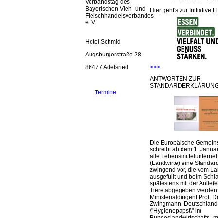
Verbandstag des
Bayerischen Vieh- und
Hier geht's zur Initiative F
Fleischhandelsverbandes
e. V.
Hotel Schmid
Augsburgerstraße 28
>>>
86477 Adelsried
ANTWORTEN ZUR
STANDARDERKLÄRUNG
Termine
Die Europäische Gemeins
schreibt ab dem 1. Januar
alle Lebensmittelunterne
(Landwirte) eine Standar
zwingend vor, die vom La
ausgefüllt und beim Schla
spätestens mit der Anlief
Tiere abgegeben werden
Ministerialdirigent Prof. Dr
Zwingmann, Deutschland
\"Hygienepapst\" im
Bundeslandwirtschafts- mi