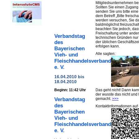
Mitgliedsunternehmen be
Sollten Sie einen Zugan
senden Sie uns bitte eine 
dem Betreff „Bitte freischa
werden versuchen, Sie d
baldmöglichst freizuschalt
beachten Sie jedoch, das
Freischaltung unter ande
Verbandstag
technischen Gründen nu
des
der üblichen Geschäftsze
erfolgen kann.
Bayerischen
Alle sagten:
Vieh- und
Fleischhandelsverbandes
e. V.
16.04.2010 bis
18.04.2010
Beginn: 11:42 Uhr
Das geht nicht! Dann ka
der wusste das nicht und 
gemacht.
>>>
Verbandstag
des
Kontaktinformationen auf 
Bayerischen
Vieh- und
Fleischhandelsverbandes
e. V.