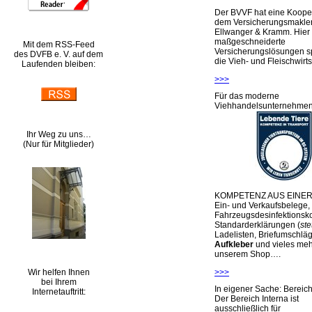
Der BVVF hat eine Kooper
dem Versicherungsmakler
Ellwanger & Kramm. Hier 
maßgeschneiderte
Mit dem RSS-Feed
Versicherungslösungen sp
des DVFB e. V. auf dem
die Vieh- und Fleischwirts
Laufenden bleiben:
>>>
Für das moderne
Viehhandelsunternehme
Ihr Weg zu uns…
(Nur für Mitglieder)
KOMPETENZ AUS EINER
Ein- und Verkaufsbelege,
Fahrzeugsdesinfektionsko
Standarderklärungen (
ste
Ladelisten, Briefumschlä
Aufkleber
und vieles meh
unserem Shop….
Wir helfen Ihnen
>>>
bei Ihrem
In eigener Sache: Berei
Internetauftritt:
Der Bereich Interna ist
ausschließlich für