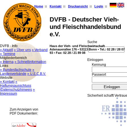
Home
::
Kontakt
::
Druckansicht
::
LogIn
::
DVFB - Deutscher Vieh-
und Fleischhandelsbund
e.V.
Suche
DVFB - Info
Haus der Vieh- und Fleischwirtschaft
Adenauerallee 176 • 53113 Bonn • Tel.: 02 28 / 28 07
» Aktuell
» Über uns
» Verband
93 • Fax: 02 28 / 21 89 08
» Termine
Mitgliederbereich
Ein­log­gen
» Interna
» Schnellinformation
Kennung
Links
» Bundesfachschule
»
Landesverbände
» U.E.C.B.V.
Passwort
Website
» Kontakt
»
Haftungsausschluss
/Datenschutzhinweis
»
Impressum
Sicherheit schafft Vertrau
Zum Anzeigen von
PDF Dokumenten: