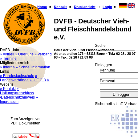
Home
::
Kontakt
::
Druckansicht
::
LogIn
::
DVFB - Deutscher Vieh-
und Fleischhandelsbund
e.V.
Suche
DVFB - Info
Haus der Vieh- und Fleischwirtschaft
Adenauerallee 176 • 53113 Bonn • Tel.: 02 28 / 28 07
» Aktuell
» Über uns
» Verband
93 • Fax: 02 28 / 21 89 08
» Termine
Mitgliederbereich
Ein­log­gen
» Interna
» Schnellinformation
Kennung
Links
» Bundesfachschule
»
Landesverbände
» U.E.C.B.V.
Passwort
Website
» Kontakt
»
Haftungsausschluss
/Datenschutzhinweis
»
Impressum
Sicherheit schafft Vertrau
Zum Anzeigen von
PDF Dokumenten: