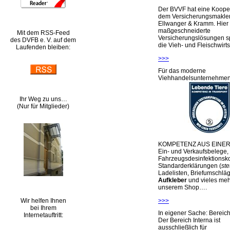
Der BVVF hat eine Kooper
dem Versicherungsmakler
Ellwanger & Kramm. Hier 
maßgeschneiderte
Mit dem RSS-Feed
Versicherungslösungen sp
des DVFB e. V. auf dem
die Vieh- und Fleischwirts
Laufenden bleiben:
>>>
Für das moderne
Viehhandelsunternehme
Ihr Weg zu uns…
(Nur für Mitglieder)
KOMPETENZ AUS EINER
Ein- und Verkaufsbelege,
Fahrzeugsdesinfektionsko
Standarderklärungen (
ste
Ladelisten, Briefumschlä
Aufkleber
und vieles meh
unserem Shop….
Wir helfen Ihnen
>>>
bei Ihrem
In eigener Sache: Berei
Internetauftritt:
Der Bereich Interna ist
ausschließlich für