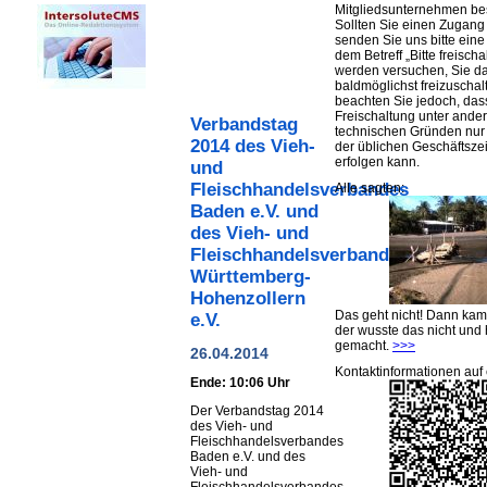
Mitgliedsunternehmen be
Sollten Sie einen Zugan
senden Sie uns bitte eine 
dem Betreff „Bitte freischa
werden versuchen, Sie d
baldmöglichst freizuschalt
beachten Sie jedoch, das
Freischaltung unter ande
Verbandstag
technischen Gründen nu
2014 des Vieh-
der üblichen Geschäftsze
erfolgen kann.
und
Fleischhandelsverbandes
Alle sagten:
Baden e.V. und
des Vieh- und
Fleischhandelsverbandes
Württemberg-
Hohenzollern
Das geht nicht! Dann ka
e.V.
der wusste das nicht und 
gemacht.
>>>
26.04.2014
Kontaktinformationen auf 
Ende: 10:06 Uhr
Der Verbandstag 2014
des Vieh- und
Fleischhandelsverbandes
Baden e.V. und des
Vieh- und
Fleischhandelsverbandes