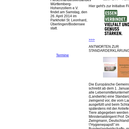
Württemberg-
Hier geht's zur Initiative F
Hohenzollern e.V.
findet am Samstag, den
26. April 2014 im
Parkhotel St. Leonhard,
Überlingen/Bodensee
statt.
>>>
ANTWORTEN ZUR
STANDARDERKLÄRUNG
Termine
Die Europäische Gemeins
schreibt ab dem 1. Januar
alle Lebensmittelunterne
(Landwirte) eine Standar
zwingend vor, die vom La
ausgefüllt und beim Schla
spätestens mit der Anlief
Tiere abgegeben werden
Ministerialdirigent Prof. Dr
Zwingmann, Deutschland
\"Hygienepapst\" im
Bundeslandwirtschafts- mi