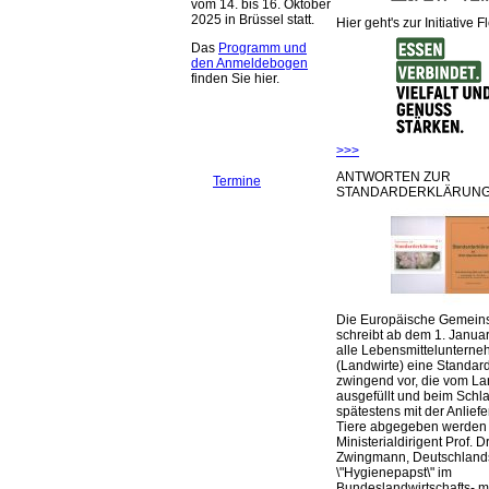
vom 14. bis 16. Oktober
2025 in Brüssel statt.
Hier geht's zur Initiative F
Das
Programm und
den Anmeldebogen
finden Sie hier.
>>>
ANTWORTEN ZUR
Termine
STANDARDERKLÄRUNG
Die Europäische Gemeins
schreibt ab dem 1. Januar
alle Lebensmittelunterne
(Landwirte) eine Standar
zwingend vor, die vom La
ausgefüllt und beim Schla
spätestens mit der Anlief
Tiere abgegeben werden
Ministerialdirigent Prof. Dr
Zwingmann, Deutschland
\"Hygienepapst\" im
Bundeslandwirtschafts- mi