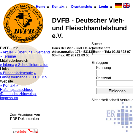
Home
::
Kontakt
::
Druckansicht
::
LogIn
::
DVFB - Deutscher Vieh-
und Fleischhandelsbund
e.V.
Suche
DVFB - Info
Haus der Vieh- und Fleischwirtschaft
Adenauerallee 176 • 53113 Bonn • Tel.: 02 28 / 28 07
» Aktuell
» Über uns
» Verband
93 • Fax: 02 28 / 21 89 08
» Termine
Mitgliederbereich
Ein­log­gen
» Interna
» Schnellinformation
Kennung
Links
» Bundesfachschule
»
Landesverbände
» U.E.C.B.V.
Passwort
Website
» Kontakt
»
Haftungsausschluss
/Datenschutzhinweis
»
Impressum
Sicherheit schafft Vertrau
Zum Anzeigen von
PDF Dokumenten: