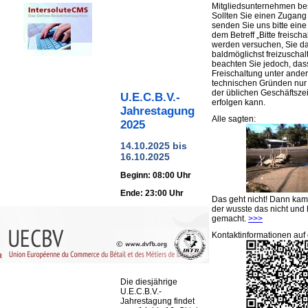
Mitgliedsunternehmen be
Sollten Sie einen Zugan
senden Sie uns bitte eine 
dem Betreff „Bitte freischa
werden versuchen, Sie d
baldmöglichst freizuschalt
beachten Sie jedoch, das
Freischaltung unter ande
technischen Gründen nu
der üblichen Geschäftsze
U.E.C.B.V.-
erfolgen kann.
Jahrestagung
Alle sagten:
2025
14.10.2025 bis
16.10.2025
Beginn: 08:00 Uhr
Ende: 23:00 Uhr
Das geht nicht! Dann ka
der wusste das nicht und 
gemacht.
>>>
Kontaktinformationen auf 
Die diesjährige
U.E.C.B.V.-
Jahrestagung findet