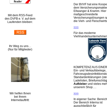
Der BVVF hat eine Kooper
dem Versicherungsmakler
Ellwanger & Kramm. Hier 
maßgeschneiderte
Mit dem RSS-Feed
Versicherungslösungen sp
des DVFB e. V. auf dem
die Vieh- und Fleischwirts
Laufenden bleiben:
>>>
Für das moderne
Viehhandelsunternehme
Ihr Weg zu uns…
(Nur für Mitglieder)
KOMPETENZ AUS EINER
Ein- und Verkaufsbelege,
Fahrzeugsdesinfektionsko
Standarderklärungen (
ste
Ladelisten, Briefumschlä
Aufkleber
und vieles meh
unserem Shop….
Wir helfen Ihnen
>>>
bei Ihrem
In eigener Sache: Berei
Internetauftritt:
Der Bereich Interna ist
ausschließlich für