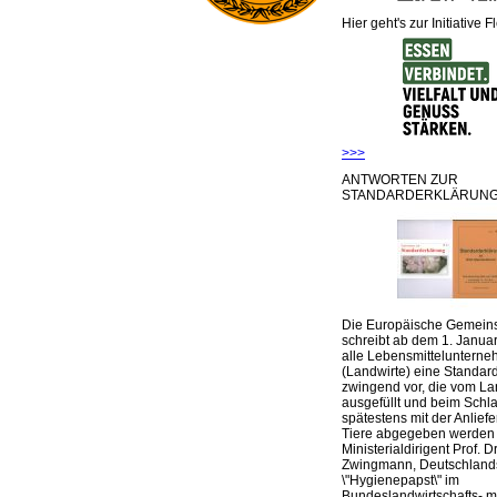
Hier geht's zur Initiative F
>>>
ANTWORTEN ZUR
STANDARDERKLÄRUNG
Die Europäische Gemeins
schreibt ab dem 1. Januar
alle Lebensmittelunterne
(Landwirte) eine Standar
zwingend vor, die vom La
ausgefüllt und beim Schla
spätestens mit der Anlief
Tiere abgegeben werden
Ministerialdirigent Prof. Dr
Zwingmann, Deutschland
\"Hygienepapst\" im
Bundeslandwirtschafts- mi