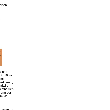
leisch
!
chaft
 2010 für
hmer
derklärung
ndwirt
chtbetrieb
erung der
 muss.
.
s
nisterium -