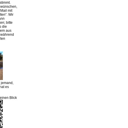
stimmt.
g wünschen,
Mail mit
lten“. Wir
ann
en; bitte
s die
rem aus
r während
iten
m jemand,
hat es
einen Blick