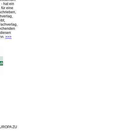
- hat ein
für eine
schrieben,
hverlag,
ibt,
Fachverlag,
rechenden
 diesen
nn.
>>>
 EUROPA ZU