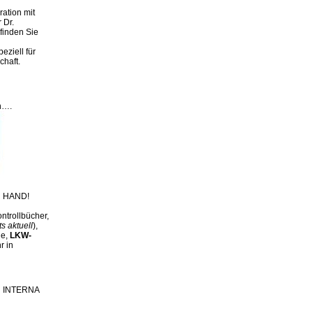
ation mit
 Dr.
finden Sie
eziell für
chaft.
n….
 HAND!
ntrollbücher,
ts aktuell
),
ge,
LKW-
r in
ch INTERNA