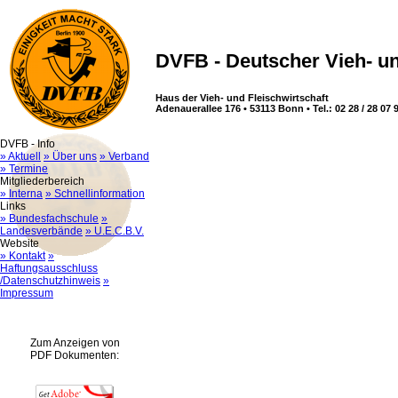
DVFB - Deutscher Vieh- un
Haus der Vieh- und Fleischwirtschaft
Adenauerallee 176 • 53113 Bonn • Tel.: 02 28 / 28 07 9
DVFB - Info
» Aktuell
» Über uns
» Verband
» Termine
Mitgliederbereich
» Interna
» Schnellinformation
Links
» Bundesfachschule
»
Landesverbände
» U.E.C.B.V.
Website
» Kontakt
»
Haftungsausschluss
/Datenschutzhinweis
»
Impressum
Zum Anzeigen von
PDF Dokumenten: