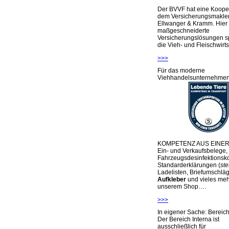
Der BVVF hat eine Kooper
dem Versicherungsmakler
Ellwanger & Kramm. Hier 
maßgeschneiderte
Versicherungslösungen sp
die Vieh- und Fleischwirts
>>>
Für das moderne
Viehhandelsunternehme
KOMPETENZ AUS EINER
Ein- und Verkaufsbelege,
Fahrzeugsdesinfektionsko
Standarderklärungen (
ste
Ladelisten, Briefumschlä
Aufkleber
und vieles meh
unserem Shop….
>>>
In eigener Sache: Berei
Der Bereich Interna ist
ausschließlich für