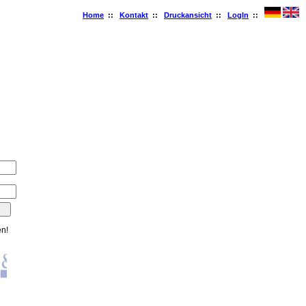
Home
::
Kontakt
::
Druckansicht
::
LogIn
::
en!