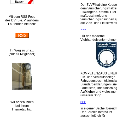
Der BVVF hat eine Kooper
dem Versicherungsmakler
Ellwanger & Kramm. Hier 
maßgeschneiderte
Mit dem RSS-Feed
Versicherungslösungen sp
des DVFB e. V. auf dem
die Vieh- und Fleischwirts
Laufenden bleiben:
>>>
Für das moderne
Viehhandelsunternehme
Ihr Weg zu uns…
(Nur für Mitglieder)
KOMPETENZ AUS EINER
Ein- und Verkaufsbelege,
Fahrzeugsdesinfektionsko
Standarderklärungen (
ste
Ladelisten, Briefumschlä
Aufkleber
und vieles meh
unserem Shop….
Wir helfen Ihnen
>>>
bei Ihrem
In eigener Sache: Berei
Internetauftritt:
Der Bereich Interna ist
ausschließlich für