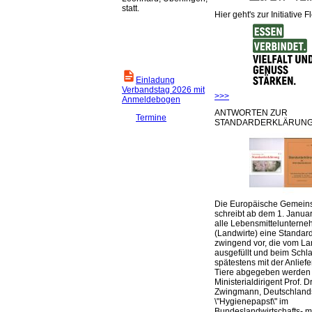
statt.
Hier geht's zur Initiative F
Einladung
Verbandstag 2026 mit
>>>
Anmeldebogen
ANTWORTEN ZUR
Termine
STANDARDERKLÄRUNG
Die Europäische Gemeins
schreibt ab dem 1. Januar
alle Lebensmittelunterne
(Landwirte) eine Standar
zwingend vor, die vom La
ausgefüllt und beim Schla
spätestens mit der Anlief
Tiere abgegeben werden
Ministerialdirigent Prof. Dr
Zwingmann, Deutschland
\"Hygienepapst\" im
Bundeslandwirtschafts- mi