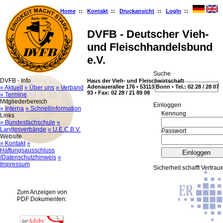
Home
::
Kontakt
::
Druckansicht
::
LogIn
::
DVFB - Deutscher Vieh-
und Fleischhandelsbund
e.V.
Suche
DVFB - Info
Haus der Vieh- und Fleischwirtschaft
Adenauerallee 176 • 53113 Bonn • Tel.: 02 28 / 28 07
» Aktuell
» Über uns
» Verband
93 • Fax: 02 28 / 21 89 08
» Termine
Mitgliederbereich
Ein­log­gen
» Interna
» Schnellinformation
Kennung
Links
» Bundesfachschule
»
Landesverbände
» U.E.C.B.V.
Passwort
Website
» Kontakt
»
Haftungsausschluss
/Datenschutzhinweis
»
Impressum
Sicherheit schafft Vertrau
Zum Anzeigen von
PDF Dokumenten: