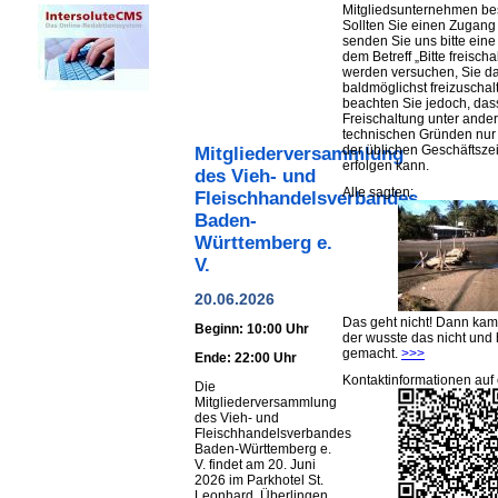
Mitgliedsunternehmen be
Sollten Sie einen Zugan
senden Sie uns bitte eine 
dem Betreff „Bitte freischa
werden versuchen, Sie d
baldmöglichst freizuschalt
beachten Sie jedoch, das
Freischaltung unter ande
technischen Gründen nu
der üblichen Geschäftsze
Mitgliederversammlung
erfolgen kann.
des Vieh- und
Alle sagten:
Fleischhandelsverbandes
Baden-
Württemberg e.
V.
20.06.2026
Das geht nicht! Dann ka
Beginn: 10:00 Uhr
der wusste das nicht und 
gemacht.
>>>
Ende: 22:00 Uhr
Kontaktinformationen auf 
Die
Mitgliederversammlung
des Vieh- und
Fleischhandelsverbandes
Baden-Württemberg e.
V. findet am 20. Juni
2026 im Parkhotel St.
Leonhard, Überlingen,