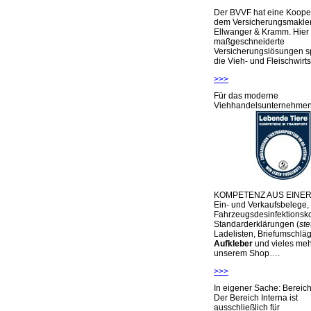
Der BVVF hat eine Kooper
dem Versicherungsmakler
Ellwanger & Kramm. Hier 
maßgeschneiderte
Versicherungslösungen sp
die Vieh- und Fleischwirts
>>>
Für das moderne
Viehhandelsunternehme
KOMPETENZ AUS EINER
Ein- und Verkaufsbelege,
Fahrzeugsdesinfektionsko
Standarderklärungen (
ste
Ladelisten, Briefumschlä
Aufkleber
und vieles meh
unserem Shop….
>>>
In eigener Sache: Berei
Der Bereich Interna ist
ausschließlich für