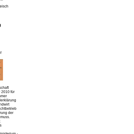
leisch
!
chaft
 2010 für
hmer
derklärung
ndwirt
chtbetrieb
erung der
 muss.
.
s
nisterium -