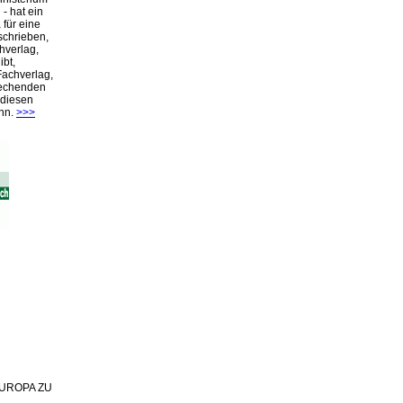
- hat ein
für eine
schrieben,
hverlag,
ibt,
Fachverlag,
rechenden
 diesen
nn.
>>>
 EUROPA ZU