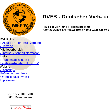
DVFB - Deutscher Vieh- un
Haus der Vieh- und Fleischwirtschaft
Adenauerallee 176 • 53113 Bonn • Tel.: 02 28 / 28 07 9
DVFB - Info
» Aktuell
» Über uns
» Verband
» Termine
Mitgliederbereich
» Interna
» Schnellinformation
Links
» Bundesfachschule
»
Landesverbände
» U.E.C.B.V.
Website
» Kontakt
»
Haftungsausschluss
/Datenschutzhinweis
»
Impressum
Zum Anzeigen von
PDF Dokumenten: