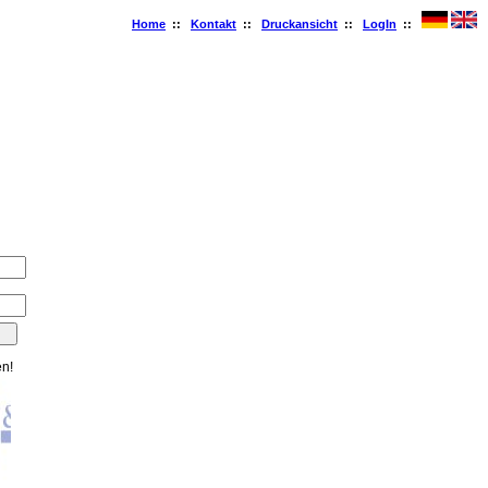
Home
::
Kontakt
::
Druckansicht
::
LogIn
::
en!