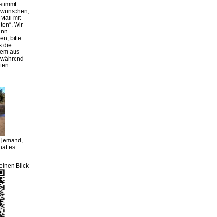
stimmt.
g wünschen,
Mail mit
lten“. Wir
ann
en; bitte
s die
rem aus
r während
iten
m jemand,
hat es
einen Blick