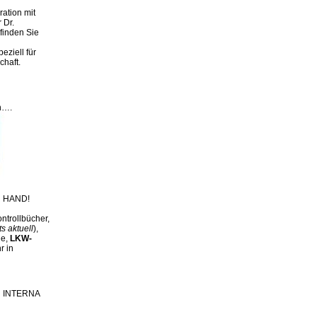
ation mit
 Dr.
finden Sie
eziell für
chaft.
n….
 HAND!
ntrollbücher,
ts aktuell
),
ge,
LKW-
r in
ch INTERNA