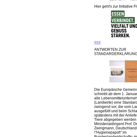
Hier geht's zur Initiative F
>>>
ANTWORTEN ZUR
STANDARDERKLÄRUNG
Die Europäische Gemeins
schreibt ab dem 1. Januar
alle Lebensmittelunterne
(Landwirte) eine Standar
zwingend vor, die vom La
ausgefüllt und beim Schla
spätestens mit der Anlief
Tiere abgegeben werden
Ministerialdirigent Prof. Dr
Zwingmann, Deutschland
\"Hygienepapst\" im
Bundeslandwirtschafts- mi