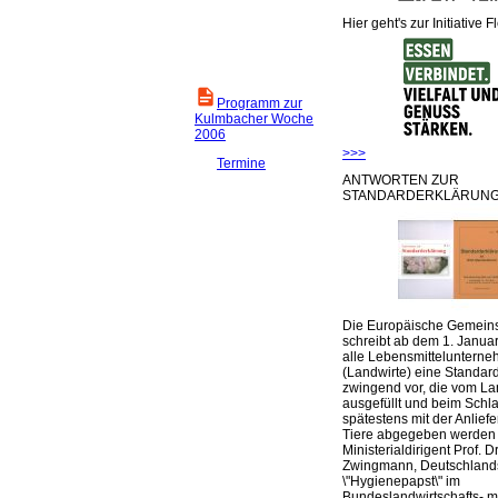
Hier geht's zur Initiative F
Programm zur
Kulmbacher Woche
2006
>>>
Termine
ANTWORTEN ZUR
STANDARDERKLÄRUNG
Die Europäische Gemeins
schreibt ab dem 1. Januar
alle Lebensmittelunterne
(Landwirte) eine Standar
zwingend vor, die vom La
ausgefüllt und beim Schla
spätestens mit der Anlief
Tiere abgegeben werden
Ministerialdirigent Prof. Dr
Zwingmann, Deutschland
\"Hygienepapst\" im
Bundeslandwirtschafts- mi