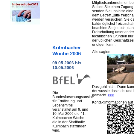
Mitgliedsunternehmen be
Sollten Sie einen Zugan
senden Sie uns bitte eine 
dem Betreff „Bitte freischa
werden versuchen, Sie d
baldmöglichst freizuschalt
beachten Sie jedoch, das
Freischaltung unter ande
technischen Gründen nu
der üblichen Geschäftsze
erfolgen kann.
Kulmbacher
Alle sagten:
Woche 2006
09.05.2006 bis
10.05.2006
Das geht nicht! Dann ka
der wusste das nicht und 
Die
gemacht.
>>>
Bundesforschungsanstalt
für Ernährung und
Kontaktinformationen auf 
Lebensmittel
veranstaltet am 9. und
10. Mai 2006 die 41.
Kulmbacher Woche,
die in der Stadthalle
Kulmbach stattfinden
wird.