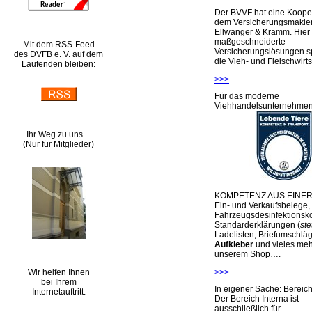
Der BVVF hat eine Kooper
dem Versicherungsmakler
Ellwanger & Kramm. Hier 
maßgeschneiderte
Mit dem RSS-Feed
Versicherungslösungen sp
des DVFB e. V. auf dem
die Vieh- und Fleischwirts
Laufenden bleiben:
>>>
Für das moderne
Viehhandelsunternehme
Ihr Weg zu uns…
(Nur für Mitglieder)
KOMPETENZ AUS EINER
Ein- und Verkaufsbelege,
Fahrzeugsdesinfektionsko
Standarderklärungen (
ste
Ladelisten, Briefumschlä
Aufkleber
und vieles meh
unserem Shop….
Wir helfen Ihnen
>>>
bei Ihrem
In eigener Sache: Berei
Internetauftritt:
Der Bereich Interna ist
ausschließlich für