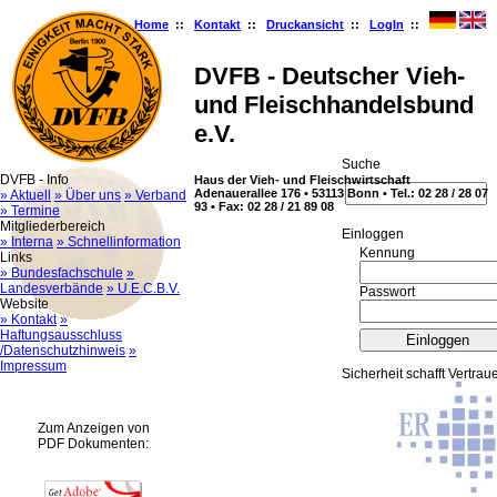
Home
::
Kontakt
::
Druckansicht
::
LogIn
::
DVFB - Deutscher Vieh-
und Fleischhandelsbund
e.V.
Suche
DVFB - Info
Haus der Vieh- und Fleischwirtschaft
Adenauerallee 176 • 53113 Bonn • Tel.: 02 28 / 28 07
» Aktuell
» Über uns
» Verband
93 • Fax: 02 28 / 21 89 08
» Termine
Mitgliederbereich
Ein­log­gen
» Interna
» Schnellinformation
Kennung
Links
» Bundesfachschule
»
Landesverbände
» U.E.C.B.V.
Passwort
Website
» Kontakt
»
Haftungsausschluss
/Datenschutzhinweis
»
Impressum
Sicherheit schafft Vertrau
Zum Anzeigen von
PDF Dokumenten: