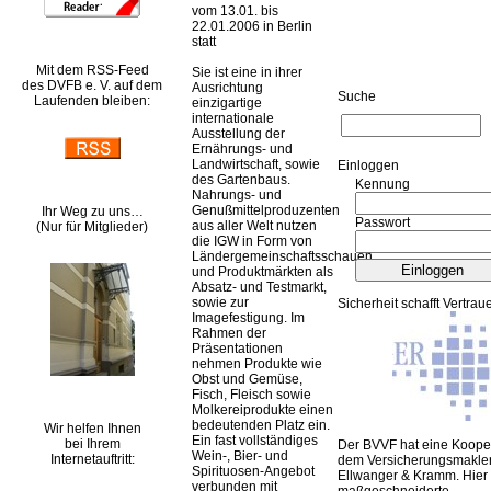
vom 13.01. bis
22.01.2006 in Berlin
statt
Mit dem RSS-Feed
Sie ist eine in ihrer
des DVFB e. V. auf dem
Ausrichtung
Suche
Laufenden bleiben:
einzigartige
internationale
Ausstellung der
Ernährungs- und
Landwirtschaft, sowie
Ein­log­gen
des Gartenbaus.
Kennung
Nahrungs- und
Genußmittelproduzenten
Ihr Weg zu uns…
Passwort
aus aller Welt nutzen
(Nur für Mitglieder)
die IGW in Form von
Ländergemeinschaftsschauen
und Produktmärkten als
Absatz- und Testmarkt,
sowie zur
Sicherheit schafft Vertrau
Imagefestigung. Im
Rahmen der
Präsentationen
nehmen Produkte wie
Obst und Gemüse,
Fisch, Fleisch sowie
Molkereiprodukte einen
bedeutenden Platz ein.
Wir helfen Ihnen
Ein fast vollständiges
bei Ihrem
Der BVVF hat eine Kooper
Wein-, Bier- und
Internetauftritt:
dem Versicherungsmakler
Spirituosen-Angebot
Ellwanger & Kramm. Hier 
verbunden mit