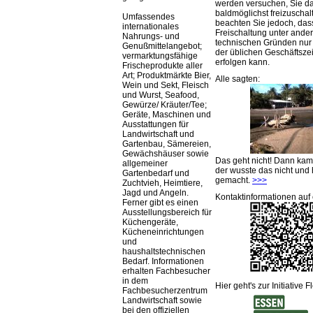
werden versuchen, Sie d
baldmöglichst freizuschalt
Umfassendes
beachten Sie jedoch, das
internationales
Freischaltung unter ande
Nahrungs- und
technischen Gründen nu
Genußmittelangebot;
der üblichen Geschäftsze
vermarktungsfähige
erfolgen kann.
Frischeprodukte aller
Art; Produktmärkte Bier,
Alle sagten:
Wein und Sekt, Fleisch
und Wurst, Seafood,
Gewürze/ Kräuter/Tee;
Geräte, Maschinen und
Ausstattungen für
Landwirtschaft und
Gartenbau, Sämereien,
Gewächshäuser sowie
Das geht nicht! Dann ka
allgemeiner
der wusste das nicht und 
Gartenbedarf und
gemacht.
>>>
Zuchtvieh, Heimtiere,
Jagd und Angeln.
Kontaktinformationen auf 
Ferner gibt es einen
Ausstellungsbereich für
Küchengeräte,
Kücheneinrichtungen
und
haushaltstechnischen
Bedarf. Informationen
erhalten Fachbesucher
in dem
Hier geht's zur Initiative F
Fachbesucherzentrum
Landwirtschaft sowie
bei den offiziellen