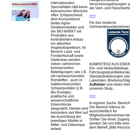
maßgeschneiderte
internationalen
Versicherungslösungen sp
Spezialitäten läßt keine
die Vieh- und Fleischwirts
kulinarischen Wünsche
offen. Entsprechend
>>>
dem Konsumtrend
Für das moderne
bieten Agrar-
Viehhandelsunternehme
Direktvermarkter und
der BIO MARKT mit
Produkten aus
kontrolliertem Anbau
ein aktuelles
Angebotsspektrum. Im
Bereich Land- und
Forstwirtschaft sowie
Gartenbau werden
neben zahlreichen
KOMPETENZ AUS EINER
kommerziellen
Ein- und Verkaufsbelege,
Beteiligungen, wie z.B.
Fahrzeugsdesinfektionsko
mit nachwachsenden
Standarderklärungen (
ste
Rohstoffen , auch in
Ladelisten, Briefumschlä
halbkommerziellen
Aufkleber
und vieles meh
Schwerpunkten (z.B.
unserem Shop….
Bio-Energie),
>>>
praktische und
wissenschaftliche
In eigener Sache: Berei
Erkenntnisse
Der Bereich Interna ist
dargestellt. Hierbei wird
ausschließlich für
besonders viel Wert auf
Mitgliedsunternehmen be
die Ausrichtung der
Sollten Sie einen Zugan
jeweiligen Märkte in
senden Sie uns bitte eine 
Mittel- und Osteuropa
dem Betreff „Bitte freischa
gelegt.