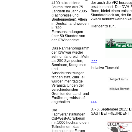
der auch die VFZ herausg
4100 akkreditierte
erschienen ist. Der DVH-
Journalisten aus 75
Bonn, bietet einen entsp
Ländern im Jahr 2005
Standardblock an, der für
(Fachpresse und
Zweck benutzt werden ka
Breitenmedien). Allein
in Deutschland wurden
Hier geht's zur...
in 750
Fernsehsendungen
über 50 Stunden von
der IGW berichtet
Das Rahmenprogramm
der IGW war wieder
sehr umfangreich. Mehr
>>>
als 250 Symposien,
Seminare, Kongresse
Initiative Tierwohl
und
Ausschusssitzungen
fanden statt. Zum Teil
wurden mehrtägige
Veranstaltungen der
verschiedensten
Gremien der Land- und
Ernährungswirtschaft
abgehalten.
>>>
3. - 6. September 2015:
Die
GAST BEI FREUNDEN!
Fachveranstaltungen:
Ost-West-Agrarforum
mit 1000 hochrangigen
Teilnehmern, das
Internationale Forum