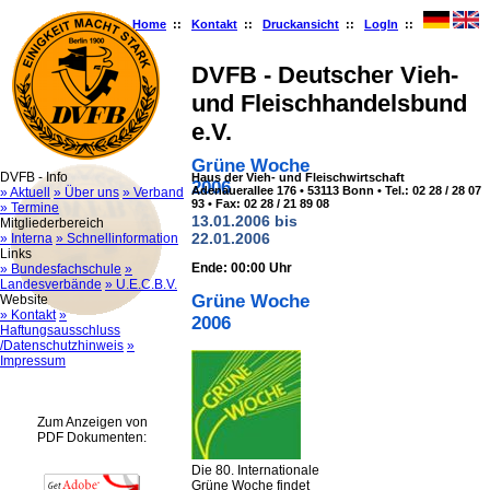
Home
::
Kontakt
::
Druckansicht
::
LogIn
::
DVFB - Deutscher Vieh-
und Fleischhandelsbund
e.V.
Grüne Woche
DVFB - Info
Haus der Vieh- und Fleischwirtschaft
2006
Adenauerallee 176 • 53113 Bonn • Tel.: 02 28 / 28 07
» Aktuell
» Über uns
» Verband
93 • Fax: 02 28 / 21 89 08
» Termine
13.01.2006 bis
Mitgliederbereich
22.01.2006
» Interna
» Schnellinformation
Links
Ende: 00:00 Uhr
» Bundesfachschule
»
Landesverbände
» U.E.C.B.V.
Grüne Woche
Website
» Kontakt
»
2006
Haftungsausschluss
/Datenschutzhinweis
»
Impressum
Zum Anzeigen von
PDF Dokumenten:
Die 80. Internationale
Grüne Woche findet