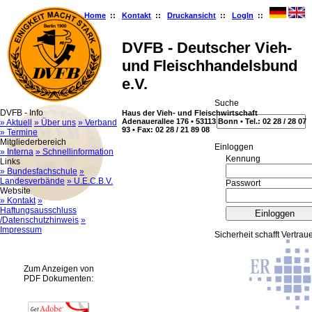
Home
::
Kontakt
::
Druckansicht
::
LogIn
::
DVFB - Deutscher Vieh-
und Fleischhandelsbund
e.V.
Suche
DVFB - Info
Haus der Vieh- und Fleischwirtschaft
Adenauerallee 176 • 53113 Bonn • Tel.: 02 28 / 28 07
» Aktuell
» Über uns
» Verband
93 • Fax: 02 28 / 21 89 08
» Termine
Mitgliederbereich
Ein­log­gen
» Interna
» Schnellinformation
Kennung
Links
» Bundesfachschule
»
Landesverbände
» U.E.C.B.V.
Passwort
Website
» Kontakt
»
Haftungsausschluss
/Datenschutzhinweis
»
Impressum
Sicherheit schafft Vertrau
Zum Anzeigen von
PDF Dokumenten: