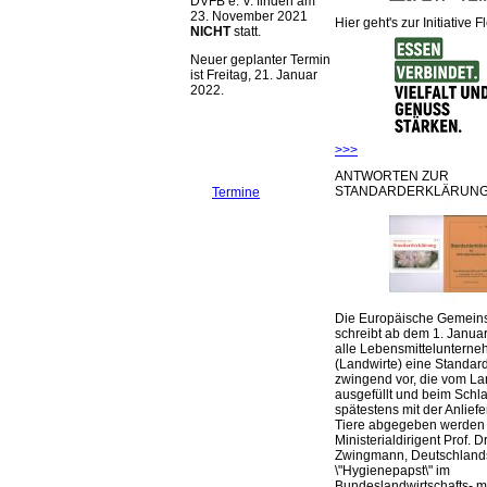
DVFB e. V. finden am
23. November 2021
Hier geht's zur Initiative F
NICHT
statt.
Neuer geplanter Termin
ist Freitag, 21. Januar
2022.
>>>
ANTWORTEN ZUR
STANDARDERKLÄRUNG
Termine
Die Europäische Gemeins
schreibt ab dem 1. Januar
alle Lebensmittelunterne
(Landwirte) eine Standar
zwingend vor, die vom La
ausgefüllt und beim Schla
spätestens mit der Anlief
Tiere abgegeben werden
Ministerialdirigent Prof. Dr
Zwingmann, Deutschland
\"Hygienepapst\" im
Bundeslandwirtschafts- mi