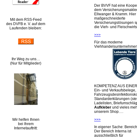
Der BVVF hat eine Kooper
dem Versicherungsmakler
Ellwanger & Kramm. Hier 
maßgeschneiderte
Mit dem RSS-Feed
Versicherungslösungen sp
des DVFB e. V. auf dem
die Vieh- und Fleischwirts
Laufenden bleiben:
>>>
Für das moderne
Viehhandelsunternehme
Ihr Weg zu uns…
(Nur für Mitglieder)
KOMPETENZ AUS EINER
Ein- und Verkaufsbelege,
Fahrzeugsdesinfektionsko
Standarderklärungen (
ste
Ladelisten, Briefumschlä
Aufkleber
und vieles meh
unserem Shop….
Wir helfen Ihnen
>>>
bei Ihrem
In eigener Sache: Berei
Internetauftritt:
Der Bereich Interna ist
ausschließlich für