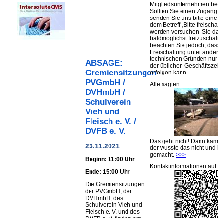
Mitgliedsunternehmen be
Sollten Sie einen Zugan
senden Sie uns bitte eine 
dem Betreff „Bitte freischa
werden versuchen, Sie d
baldmöglichst freizuschalt
beachten Sie jedoch, das
Freischaltung unter ande
technischen Gründen nu
ABSAGE:
der üblichen Geschäftsze
Gremiensitzungen
erfolgen kann.
PVGmbH /
Alle sagten:
DVHmbH /
Schulverein
Vieh und
Fleisch e. V. /
DVFB e. V.
Das geht nicht! Dann ka
23.11.2021
der wusste das nicht und 
gemacht.
>>>
Beginn: 11:00 Uhr
Kontaktinformationen auf 
Ende: 15:00 Uhr
Die Gremiensitzungen
der PVGmbH, der
DVHmbH, des
Schulverein Vieh und
Fleisch e. V. und des