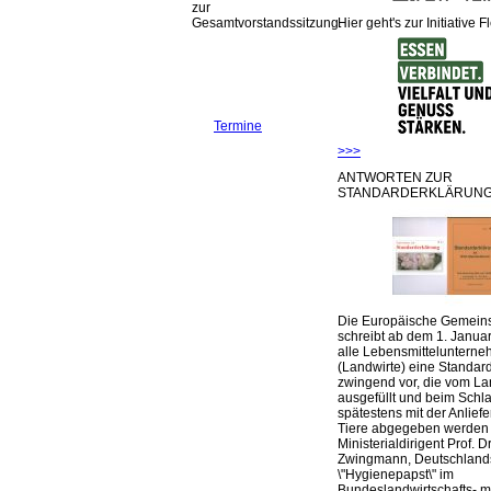
zur
Gesamtvorstandssitzung.
Hier geht's zur Initiative F
Termine
>>>
ANTWORTEN ZUR
STANDARDERKLÄRUNG
Die Europäische Gemeins
schreibt ab dem 1. Januar
alle Lebensmittelunterne
(Landwirte) eine Standar
zwingend vor, die vom La
ausgefüllt und beim Schla
spätestens mit der Anlief
Tiere abgegeben werden
Ministerialdirigent Prof. Dr
Zwingmann, Deutschland
\"Hygienepapst\" im
Bundeslandwirtschafts- mi