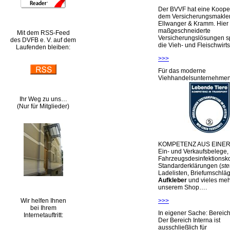
Der BVVF hat eine Kooper
dem Versicherungsmakler
Ellwanger & Kramm. Hier 
maßgeschneiderte
Mit dem RSS-Feed
Versicherungslösungen sp
des DVFB e. V. auf dem
die Vieh- und Fleischwirts
Laufenden bleiben:
>>>
Für das moderne
Viehhandelsunternehme
Ihr Weg zu uns…
(Nur für Mitglieder)
KOMPETENZ AUS EINER
Ein- und Verkaufsbelege,
Fahrzeugsdesinfektionsko
Standarderklärungen (
ste
Ladelisten, Briefumschlä
Aufkleber
und vieles meh
unserem Shop….
Wir helfen Ihnen
>>>
bei Ihrem
In eigener Sache: Berei
Internetauftritt:
Der Bereich Interna ist
ausschließlich für