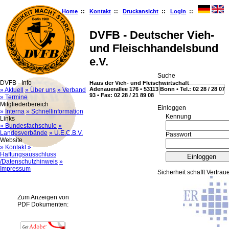
Home
::
Kontakt
::
Druckansicht
::
LogIn
::
DVFB - Deutscher Vieh-
und Fleischhandelsbund
e.V.
Suche
DVFB - Info
Haus der Vieh- und Fleischwirtschaft
Adenauerallee 176 • 53113 Bonn • Tel.: 02 28 / 28 07
» Aktuell
» Über uns
» Verband
93 • Fax: 02 28 / 21 89 08
» Termine
Mitgliederbereich
Ein­log­gen
» Interna
» Schnellinformation
Kennung
Links
» Bundesfachschule
»
Landesverbände
» U.E.C.B.V.
Passwort
Website
» Kontakt
»
Haftungsausschluss
/Datenschutzhinweis
»
Impressum
Sicherheit schafft Vertrau
Zum Anzeigen von
PDF Dokumenten: