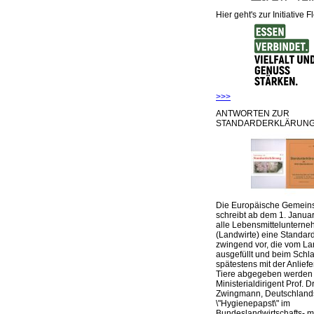
Hier geht's zur Initiative F
>>>
ANTWORTEN ZUR
STANDARDERKLÄRUNG
Die Europäische Gemeins
schreibt ab dem 1. Januar
alle Lebensmittelunterne
(Landwirte) eine Standar
zwingend vor, die vom La
ausgefüllt und beim Schla
spätestens mit der Anlief
Tiere abgegeben werden
Ministerialdirigent Prof. Dr
Zwingmann, Deutschland
\"Hygienepapst\" im
Bundeslandwirtschafts- mi