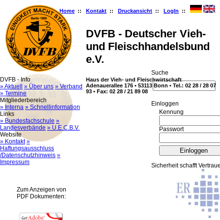
Home
::
Kontakt
::
Druckansicht
::
LogIn
::
DVFB - Deutscher Vieh-
und Fleischhandelsbund
e.V.
Suche
DVFB - Info
Haus der Vieh- und Fleischwirtschaft
Adenauerallee 176 • 53113 Bonn • Tel.: 02 28 / 28 07
» Aktuell
» Über uns
» Verband
93 • Fax: 02 28 / 21 89 08
» Termine
Mitgliederbereich
Ein­log­gen
» Interna
» Schnellinformation
Kennung
Links
» Bundesfachschule
»
Landesverbände
» U.E.C.B.V.
Passwort
Website
» Kontakt
»
Haftungsausschluss
/Datenschutzhinweis
»
Impressum
Sicherheit schafft Vertrau
Zum Anzeigen von
PDF Dokumenten: