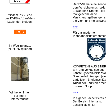
Der BVVF hat eine Kooper
dem Versicherungsmakler
Ellwanger & Kramm. Hier 
maßgeschneiderte
Mit dem RSS-Feed
Versicherungslösungen sp
des DVFB e. V. auf dem
die Vieh- und Fleischwirts
Laufenden bleiben:
>>>
Für das moderne
Viehhandelsunternehme
Ihr Weg zu uns…
(Nur für Mitglieder)
KOMPETENZ AUS EINER
Ein- und Verkaufsbelege,
Fahrzeugsdesinfektionsko
Standarderklärungen (
ste
Ladelisten, Briefumschlä
Aufkleber
und vieles meh
unserem Shop….
Wir helfen Ihnen
>>>
bei Ihrem
In eigener Sache: Berei
Internetauftritt:
Der Bereich Interna ist
ausschließlich für