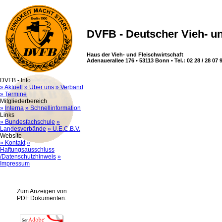
DVFB - Deutscher Vieh- un
Haus der Vieh- und Fleischwirtschaft
Adenauerallee 176 • 53113 Bonn • Tel.: 02 28 / 28 07 9
DVFB - Info
» Aktuell
» Über uns
» Verband
» Termine
Mitgliederbereich
» Interna
» Schnellinformation
Links
» Bundesfachschule
»
Landesverbände
» U.E.C.B.V.
Website
» Kontakt
»
Haftungsausschluss
/Datenschutzhinweis
»
Impressum
Zum Anzeigen von
PDF Dokumenten: