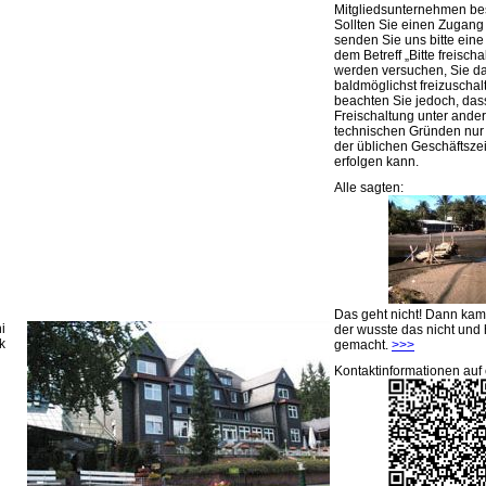
Mitgliedsunternehmen be
Sollten Sie einen Zugan
senden Sie uns bitte eine 
dem Betreff „Bitte freischa
werden versuchen, Sie d
baldmöglichst freizuschalt
beachten Sie jedoch, das
Freischaltung unter ande
technischen Gründen nu
der üblichen Geschäftsze
erfolgen kann.
Alle sagten:
Das geht nicht! Dann ka
i
der wusste das nicht und 
k
gemacht.
>>>
Kontaktinformationen auf 