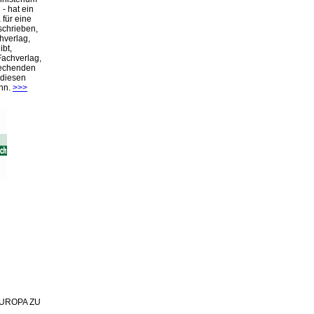
- hat ein
für eine
schrieben,
hverlag,
ibt,
Fachverlag,
rechenden
 diesen
nn.
>>>
 EUROPA ZU