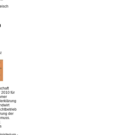
leisch
!
chaft
 2010 für
hmer
derklärung
ndwirt
chtbetrieb
erung der
 muss.
.
s
nisterium -