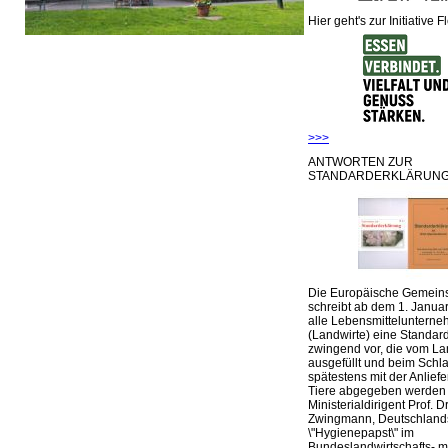
Hier geht's zur Initiative F
>>>
ANTWORTEN ZUR
STANDARDERKLÄRUNG
Die Europäische Gemeins
schreibt ab dem 1. Januar
alle Lebensmittelunterne
(Landwirte) eine Standar
zwingend vor, die vom La
ausgefüllt und beim Schla
spätestens mit der Anlief
Tiere abgegeben werden
Ministerialdirigent Prof. Dr
Zwingmann, Deutschland
\"Hygienepapst\" im
Bundeslandwirtschafts- mi