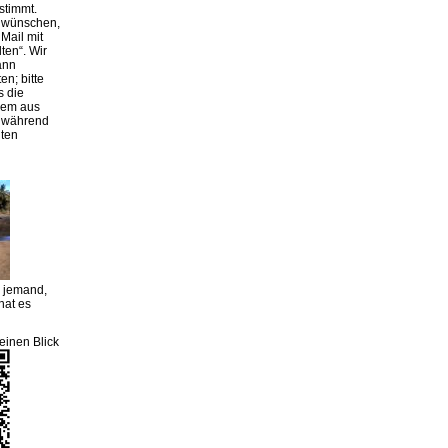
stimmt.
g wünschen,
Mail mit
lten“. Wir
ann
en; bitte
s die
rem aus
r während
iten
m jemand,
hat es
einen Blick