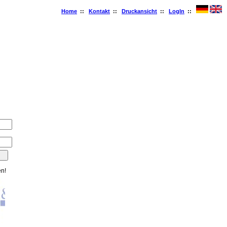
Home
::
Kontakt
::
Druckansicht
::
LogIn
::
en!