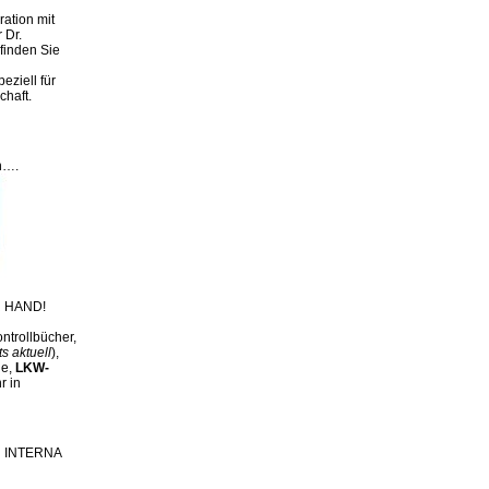
ation mit
 Dr.
finden Sie
eziell für
chaft.
n….
 HAND!
ntrollbücher,
ts aktuell
),
ge,
LKW-
r in
ch INTERNA