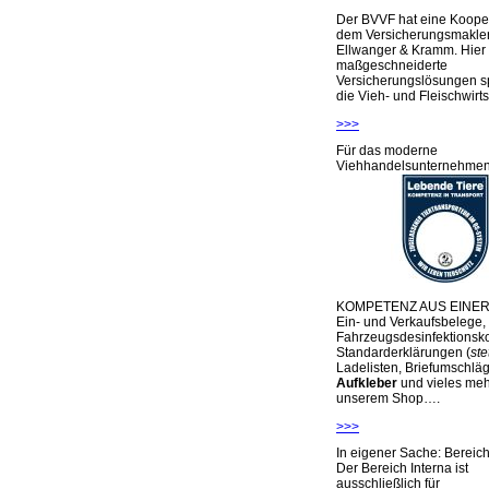
Der BVVF hat eine Kooper
dem Versicherungsmakler
Ellwanger & Kramm. Hier 
maßgeschneiderte
Versicherungslösungen sp
die Vieh- und Fleischwirts
>>>
Für das moderne
Viehhandelsunternehme
KOMPETENZ AUS EINER
Ein- und Verkaufsbelege,
Fahrzeugsdesinfektionsko
Standarderklärungen (
ste
Ladelisten, Briefumschlä
Aufkleber
und vieles meh
unserem Shop….
>>>
In eigener Sache: Berei
Der Bereich Interna ist
ausschließlich für