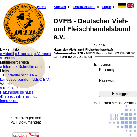
Home
::
Kontakt
::
Druckansicht
::
LogIn
::
DVFB - Deutscher Vieh-
und Fleischhandelsbund
e.V.
Suche
DVFB - Info
Haus der Vieh- und Fleischwirtschaft
Adenauerallee 176 • 53113 Bonn • Tel.: 02 28 / 28 07
» Aktuell
» Über uns
» Verband
93 • Fax: 02 28 / 21 89 08
» Termine
Mitgliederbereich
Ein­log­gen
» Interna
» Schnellinformation
Kennung
Links
» Bundesfachschule
»
Landesverbände
» U.E.C.B.V.
Passwort
Website
» Kontakt
»
Haftungsausschluss
/Datenschutzhinweis
»
Impressum
Sicherheit schafft Vertrau
Zum Anzeigen von
PDF Dokumenten: