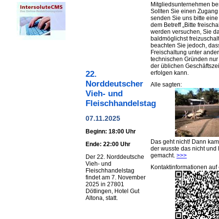
Mitgliedsunternehmen be
Sollten Sie einen Zugan
senden Sie uns bitte eine 
dem Betreff „Bitte freischa
werden versuchen, Sie d
baldmöglichst freizuschalt
beachten Sie jedoch, das
Freischaltung unter ande
technischen Gründen nu
der üblichen Geschäftsze
erfolgen kann.
22.
Norddeutscher
Alle sagten:
Vieh- und
Fleischhandelstag
07.11.2025
Beginn: 18:00 Uhr
Das geht nicht! Dann ka
Ende: 22:00 Uhr
der wusste das nicht und 
gemacht.
>>>
Der 22. Norddeutsche
Vieh- und
Kontaktinformationen auf 
Fleischhandelstag
findet am 7. November
2025 in 27801
Dötlingen, Hotel Gut
Altona, statt.