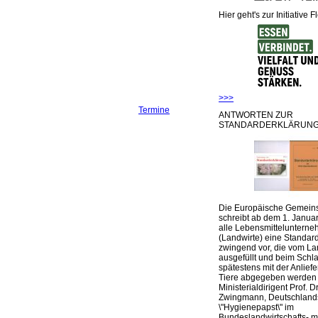
Hier geht's zur Initiative F
>>>
Termine
ANTWORTEN ZUR
STANDARDERKLÄRUNG
Die Europäische Gemeins
schreibt ab dem 1. Januar
alle Lebensmittelunterne
(Landwirte) eine Standar
zwingend vor, die vom La
ausgefüllt und beim Schla
spätestens mit der Anlief
Tiere abgegeben werden
Ministerialdirigent Prof. Dr
Zwingmann, Deutschland
\"Hygienepapst\" im
Bundeslandwirtschafts- mi