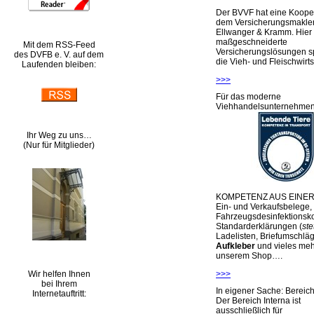
Der BVVF hat eine Kooper
dem Versicherungsmakler
Ellwanger & Kramm. Hier 
maßgeschneiderte
Mit dem RSS-Feed
Versicherungslösungen sp
des DVFB e. V. auf dem
die Vieh- und Fleischwirts
Laufenden bleiben:
>>>
Für das moderne
Viehhandelsunternehme
Ihr Weg zu uns…
(Nur für Mitglieder)
KOMPETENZ AUS EINER
Ein- und Verkaufsbelege,
Fahrzeugsdesinfektionsko
Standarderklärungen (
ste
Ladelisten, Briefumschlä
Aufkleber
und vieles meh
unserem Shop….
Wir helfen Ihnen
>>>
bei Ihrem
In eigener Sache: Berei
Internetauftritt:
Der Bereich Interna ist
ausschließlich für